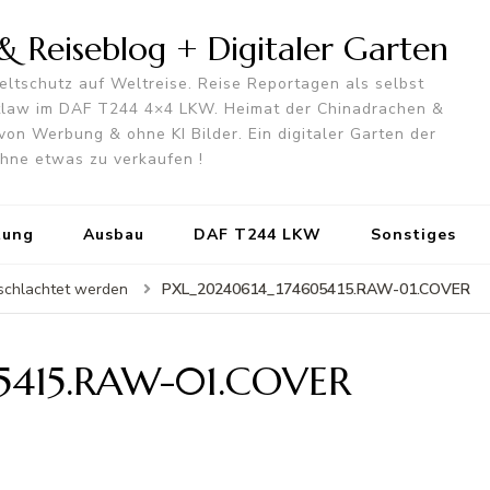
 Reiseblog + Digitaler Garten
ltschutz auf Weltreise. Reise Reportagen als selbst
utlaw im DAF T244 4×4 LKW. Heimat der Chinadrachen &
von Werbung & ohne KI Bilder. Ein digitaler Garten der
 ohne etwas zu verkaufen !
tung
Ausbau
DAF T244 LKW
Sonstiges
PXL_20240614_174605415.RAW-01.COVER
eschlachtet werden
5415.RAW-01.COVER