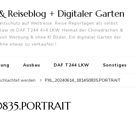
 Reiseblog + Digitaler Garten
ltschutz auf Weltreise. Reise Reportagen als selbst
utlaw im DAF T244 4×4 LKW. Heimat der Chinadrachen &
von Werbung & ohne KI Bilder. Ein digitaler Garten der
 ohne etwas zu verkaufen !
tung
Ausbau
DAF T244 LKW
Sonstiges
PXL_20240614_181450835.PORTRAIT
eschlachtet werden
0835.PORTRAIT