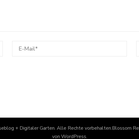
eblog + Digitaler Garten
. Alle Rechte vorbehalten.
Blossom Rec
von
WordPress
.