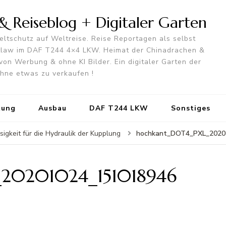
 Reiseblog + Digitaler Garten
ltschutz auf Weltreise. Reise Reportagen als selbst
utlaw im DAF T244 4×4 LKW. Heimat der Chinadrachen &
von Werbung & ohne KI Bilder. Ein digitaler Garten der
 ohne etwas zu verkaufen !
tung
Ausbau
DAF T244 LKW
Sonstiges
hochkant_DOT4_PXL_2020
gkeit für die Hydraulik der Kupplung
20201024_151018946