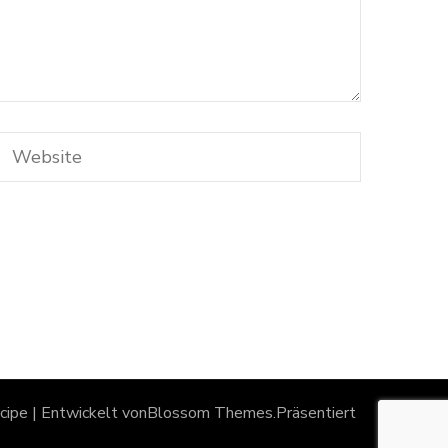
ipe | Entwickelt von
Blossom Themes
.Präsentiert