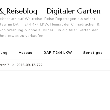
 Reiseblog + Digitaler Garten
ltschutz auf Weltreise. Reise Reportagen als selbst
utlaw im DAF T244 4×4 LKW. Heimat der Chinadrachen &
von Werbung & ohne KI Bilder. Ein digitaler Garten der
 ohne etwas zu verkaufen !
tung
Ausbau
DAF T244 LKW
Sonstiges
2015-09-12-722
eren ?