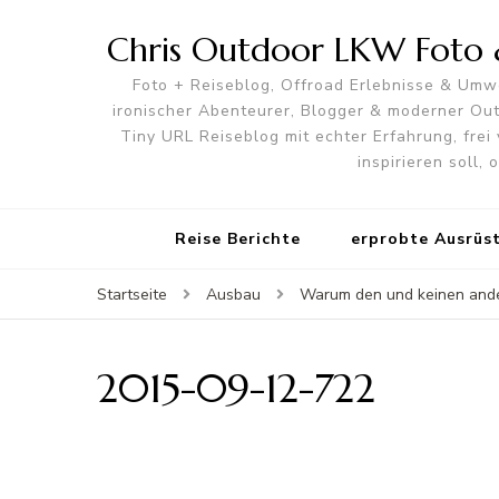
Chris Outdoor LKW Foto &
Foto + Reiseblog, Offroad Erlebnisse & Umwe
ironischer Abenteurer, Blogger & moderner O
Tiny URL Reiseblog mit echter Erfahrung, frei 
inspirieren soll,
Reise Berichte
erprobte Ausrüs
Startseite
Ausbau
Warum den und keinen and
2015-09-12-722