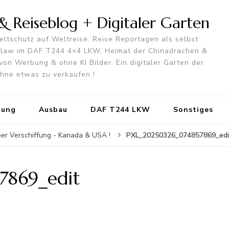
 Reiseblog + Digitaler Garten
ltschutz auf Weltreise. Reise Reportagen als selbst
utlaw im DAF T244 4×4 LKW. Heimat der Chinadrachen &
von Werbung & ohne KI Bilder. Ein digitaler Garten der
 ohne etwas zu verkaufen !
tung
Ausbau
DAF T244 LKW
Sonstiges
PXL_20250326_074857869_edi
per Verschiffung - Kanada & USA !
7869_edit