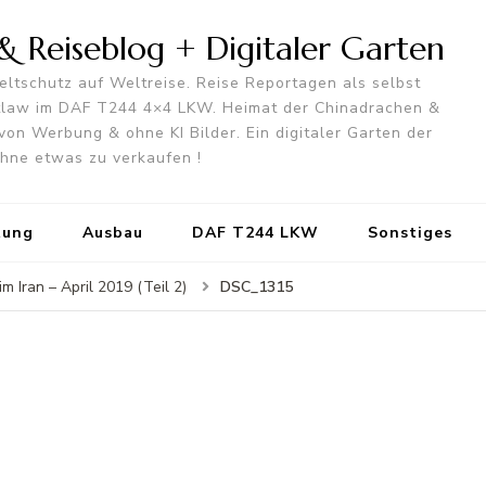
 Reiseblog + Digitaler Garten
ltschutz auf Weltreise. Reise Reportagen als selbst
utlaw im DAF T244 4×4 LKW. Heimat der Chinadrachen &
von Werbung & ohne KI Bilder. Ein digitaler Garten der
 ohne etwas zu verkaufen !
tung
Ausbau
DAF T244 LKW
Sonstiges
DSC_1315
 Iran – April 2019 (Teil 2)