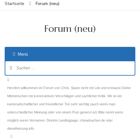
Forum (neu)
Startseite
Forum (neu)
Menü
Forum-
Navigation
Forum-
Breadcrumbs
Herzlich willkommen im Forum von Chris. Spare nicht mit Lob und erstaune Deine
-
Mitmenschen mit konstruktiven Vorschlägen und sachlicher Kritik. Mir ist ein
Du
kameradschaftlicher und freundlicher Ton sehr wichtig (auch wenn man
bist
unterschiedlicher Meinung oder von einem Post genervt ist) Bitte nennt wenn
hier:
möglich euren Vornamen. Direkte Landingpage: chinadrachen.de oder
dieselheizung.info