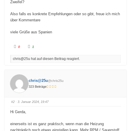
Zweifel?
Also falls es konkrete Empfehlungen oder so gibt, freue ich mich
über Kommentare
viele Grüße aus Spanien
A
A
0
1
n
n
k
k
l
l
chris@25u hat auf diesen Beitrag reagiert.
i
i
c
c
k
k
e
e
n
n
f
f
ü
ü
chris@25u
@chris25u
r
r
D
D
323 Beiträge
a
a
u
u
m
m
e
e
n
n
#2
· 3. Januar 2024, 19:47
n
n
a
a
c
c
Hi Gerda,
h
h
u
o
n
b
t
e
einerseits ist es ganz praktisch, wenn man die Heizung
e
n
nachträglich noch etwas einstellen kann. Mehr RPM / Sauerstoff
n
.