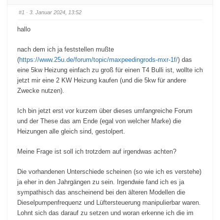
#1
· 3. Januar 2024, 13:52
hallo
nach dem ich ja feststellen mußte
(
https://www.25u.de/forum/topic/maxpeedingrods-mxr-1f/
) das
eine 5kw Heizung einfach zu groß für einen T4 Bulli ist, wollte ich
jetzt mir eine 2 KW Heizung kaufen (und die 5kw für andere
Zwecke nutzen).
Ich bin jetzt erst vor kurzem über dieses umfangreiche Forum
und der These das am Ende (egal von welcher Marke) die
Heizungen alle gleich sind, gestolpert.
Meine Frage ist soll ich trotzdem auf irgendwas achten?
Die vorhandenen Unterschiede scheinen (so wie ich es verstehe)
ja eher in den Jahrgängen zu sein. Irgendwie fand ich es ja
sympathisch das anscheinend bei den älteren Modellen die
Dieselpumpenfrequenz und Lüftersteuerung manipulierbar waren.
Lohnt sich das darauf zu setzen und woran erkenne ich die im