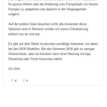
.
für grosse Höhen oder die Änderung vom Pumpentakt um leisere
Pumpen zu adaptieren war dadurch in der Vergangenheit
möglich.
Auf der andere Seite brauchen nicht alle Anwender diese
Optionen und im Moment schalte ich meine Chinaheizung
einfach nur an und aus.
Es gibt auf dem Markt inzwischen unzählige Varianten, vor allem
bei den 5KW Modellen. Bei den kleineren 2KW gibt es weniger
Unterschiede, aber du könntest nach einer Heizung mit App
Steuerung oder Timer Ausschau halten.
LG chris
A
A
0
0
n
n
k
k
l
l
i
i
c
c
k
k
e
e
n
n
f
f
ü
ü