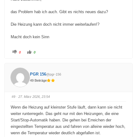
n
n
n
n
a
a
c
c
das Problem hab ich auch. Gibt es nichts neues dazu?
h
h
u
o
n
b
Die Heizung kann doch nicht immer weiterlaufen!?
t
e
e
n
n
.
.
Macht doch kein Sinn
A
A
0
0
n
n
k
k
l
l
i
i
c
c
k
k
PGR 156
@pgr-156
e
e
n
n
49 Beiträge
f
f
ü
ü
r
r
D
D
a
a
#9
· 27. März 2026, 23:54
u
u
m
m
e
e
Wenn die Heizung auf kleinster Stufe läuft, dann kann sie nicht
n
n
n
n
weiter runterregeln. Das geht nur mit den Heizungen, die eine
a
a
c
c
Start/Stop-Automatik haben. Die gehen bei Erreichen der
h
h
u
o
eingestellten Temperatur aus und fahren von alleine wieder hoch,
n
b
t
e
wenn die Temperatur wieder deutlich abgefallen ist.
e
n