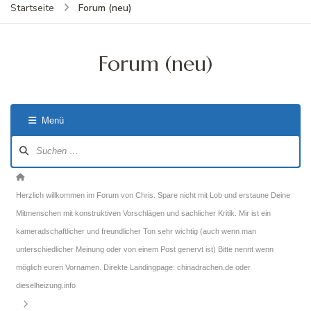
Forum (neu)
Startseite
Forum (neu)
Menü
Forum-
Navigation
Forum-
Breadcrumbs
Herzlich willkommen im Forum von Chris. Spare nicht mit Lob und erstaune Deine
-
Mitmenschen mit konstruktiven Vorschlägen und sachlicher Kritik. Mir ist ein
Du
kameradschaftlicher und freundlicher Ton sehr wichtig (auch wenn man
bist
unterschiedlicher Meinung oder von einem Post genervt ist) Bitte nennt wenn
hier:
möglich euren Vornamen. Direkte Landingpage: chinadrachen.de oder
dieselheizung.info