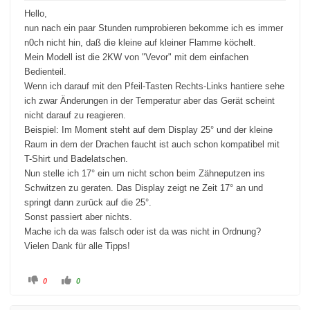
Hello,
nun nach ein paar Stunden rumprobieren bekomme ich es immer
n0ch nicht hin, daß die kleine auf kleiner Flamme köchelt.
Mein Modell ist die 2KW von "Vevor" mit dem einfachen
Bedienteil.
Wenn ich darauf mit den Pfeil-Tasten Rechts-Links hantiere sehe
ich zwar Änderungen in der Temperatur aber das Gerät scheint
nicht darauf zu reagieren.
Beispiel: Im Moment steht auf dem Display 25° und der kleine
Raum in dem der Drachen faucht ist auch schon kompatibel mit
T-Shirt und Badelatschen.
Nun stelle ich 17° ein um nicht schon beim Zähneputzen ins
Schwitzen zu geraten. Das Display zeigt ne Zeit 17° an und
springt dann zurück auf die 25°.
Sonst passiert aber nichts.
Mache ich da was falsch oder ist da was nicht in Ordnung?
Vielen Dank für alle Tipps!
A
A
0
0
n
n
k
k
l
l
i
i