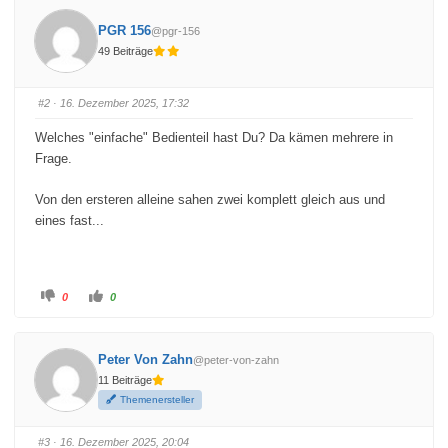
c
c
k
k
PGR 156
@pgr-156
e
e
n
n
49 Beiträge
f
f
ü
ü
r
r
D
D
a
a
#2
· 16. Dezember 2025, 17:32
u
u
m
m
e
e
Welches "einfache" Bedienteil hast Du? Da kämen mehrere in
n
n
n
n
Frage.
a
a
c
c
h
h
u
o
Von den ersteren alleine sahen zwei komplett gleich aus und
n
b
eines fast...
t
e
e
n
n
.
.
A
A
0
0
n
n
k
k
l
l
i
i
c
c
Peter Von Zahn
@peter-von-zahn
k
k
e
e
11 Beiträge
n
n
f
f
Themenersteller
ü
ü
r
r
D
D
a
a
#3
· 16. Dezember 2025, 20:04
u
u