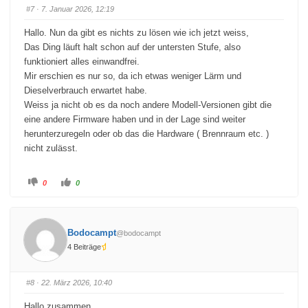
a
a
#7
· 7. Januar 2026, 12:19
u
u
m
m
e
e
Hallo. Nun da gibt es nichts zu lösen wie ich jetzt weiss,
n
n
n
n
Das Ding läuft halt schon auf der untersten Stufe, also
a
a
c
c
funktioniert alles einwandfrei.
h
h
u
o
Mir erschien es nur so, da ich etwas weniger Lärm und
n
b
t
e
Dieselverbrauch erwartet habe.
e
n
Weiss ja nicht ob es da noch andere Modell-Versionen gibt die
n
.
.
eine andere Firmware haben und in der Lage sind weiter
herunterzuregeln oder ob das die Hardware ( Brennraum etc. )
nicht zulässt.
A
A
0
0
n
n
k
k
l
l
i
i
c
c
k
k
Bodocampt
@bodocampt
e
e
n
n
4 Beiträge
f
f
ü
ü
r
r
D
D
a
a
#8
· 22. März 2026, 10:40
u
u
m
m
e
e
Hallo zusammen,