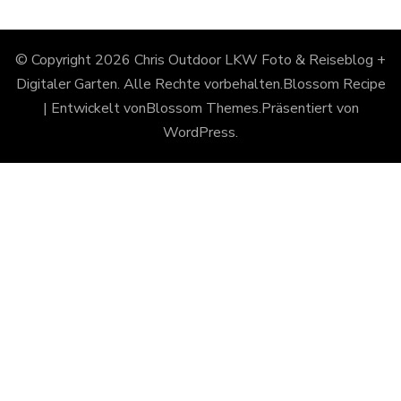
© Copyright 2026
Chris Outdoor LKW Foto & Reiseblog +
Digitaler Garten
. Alle Rechte vorbehalten.
Blossom Recipe
| Entwickelt von
Blossom Themes
.Präsentiert von
WordPress
.