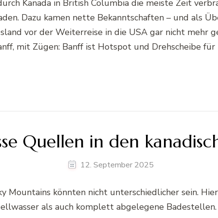
urch Kanada in British Columbia die meiste Zeit verbra
den. Dazu kamen nette Bekanntschaften – und als Übe
Island vor der Weiterreise in die USA gar nicht mehr g
anff, mit Zügen: Banff ist Hotspot und Drehscheibe fü
isse Quellen in den kanadis
12. September 2025
y Mountains könnten nicht unterschiedlicher sein. Hie
llwasser als auch komplett abgelegene Badestellen. D