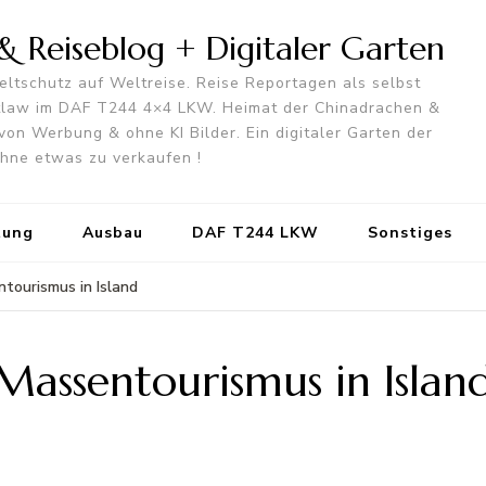
 Reiseblog + Digitaler Garten
ltschutz auf Weltreise. Reise Reportagen als selbst
utlaw im DAF T244 4×4 LKW. Heimat der Chinadrachen &
von Werbung & ohne KI Bilder. Ein digitaler Garten der
 ohne etwas zu verkaufen !
tung
Ausbau
DAF T244 LKW
Sonstiges
tourismus in Island
assentourismus in Islan