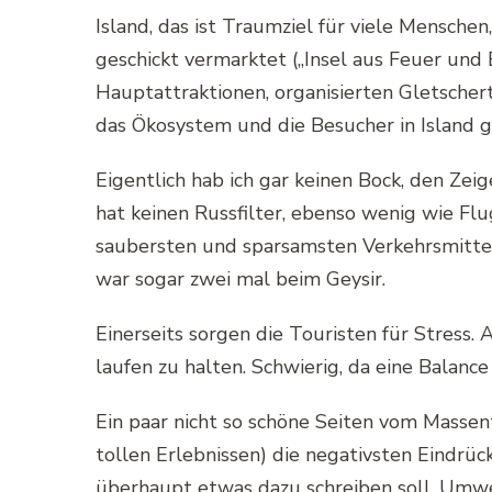
Island, das ist Traumziel für viele Mensch
geschickt vermarktet („Insel aus Feuer und 
Hauptattraktionen, organisierten Gletsche
das Ökosystem und die Besucher in Island 
Eigentlich hab ich gar keinen Bock, den Zei
hat keinen Russfilter, ebenso wenig wie Fl
saubersten und sparsamsten Verkehrsmittel
war sogar zwei mal beim Geysir.
Einerseits sorgen die Touristen für Stress.
laufen zu halten. Schwierig, da eine Balance 
Ein paar nicht so schöne Seiten vom Massen
tollen Erlebnissen) die negativsten Eindrück
überhaupt etwas dazu schreiben soll. Umwel