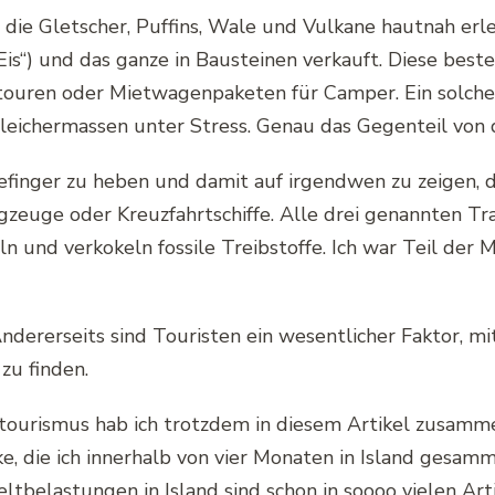
en, die Gletscher, Puffins, Wale und Vulkane hautnah e
Eis“) und das ganze in Bausteinen verkauft. Diese best
rtouren oder Mietwagenpaketen für Camper. Ein solch
gleichermassen unter Stress. Genau das Gegenteil von
gefinger zu heben und damit auf irgendwen zu zeigen, d
ugzeuge oder Kreuzfahrtschiffe. Alle drei genannten Tr
n und verkokeln fossile Treibstoffe. Ich war Teil der
 Andererseits sind Touristen ein wesentlicher Faktor, m
zu finden.
tourismus hab ich trotzdem in diesem Artikel zusammen
e, die ich innerhalb von vier Monaten in Island gesamme
tbelastungen in Island sind schon in soooo vielen Ar