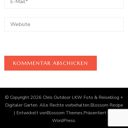
© Copyright 2026
Chris Outdoor LKW Foto & Reiseblog +
Digitaler Garten
. Alle Rechte vorbehalten.
Blossom Recipe
| Entwickelt von
Blossom Themes
.Präsentiert von
WordPress
.