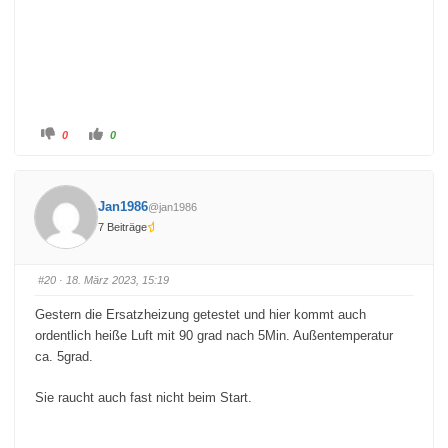
a
a
c
c
h
h
u
o
n
b
t
e
e
n
n
.
.
A
A
0
0
n
n
k
k
l
l
i
i
c
c
k
k
Jan1986
@jan1986
e
e
n
n
7 Beiträge
f
f
ü
ü
r
r
D
D
a
a
#20
· 18. März 2023, 15:19
u
u
m
m
e
e
Gestern die Ersatzheizung getestet und hier kommt auch
n
n
n
n
ordentlich heiße Luft mit 90 grad nach 5Min. Außentemperatur
a
a
c
c
ca. 5grad.
h
h
u
o
n
b
Sie raucht auch fast nicht beim Start.
t
e
e
n
n
.
.