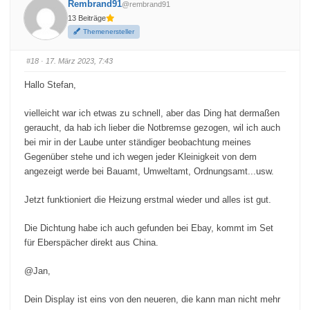
Rembrand91
@rembrand91
k
k
e
e
13 Beiträge
n
n
f
f
Themenersteller
ü
ü
r
r
D
D
a
a
#18
· 17. März 2023, 7:43
u
u
m
m
e
e
Hallo Stefan,
n
n
n
n
a
a
c
c
vielleicht war ich etwas zu schnell, aber das Ding hat dermaßen
h
h
u
o
geraucht, da hab ich lieber die Notbremse gezogen, wil ich auch
n
b
bei mir in der Laube unter ständiger beobachtung meines
t
e
e
n
Gegenüber stehe und ich wegen jeder Kleinigkeit von dem
n
.
.
angezeigt werde bei Bauamt, Umweltamt, Ordnungsamt...usw.
Jetzt funktioniert die Heizung erstmal wieder und alles ist gut.
Die Dichtung habe ich auch gefunden bei Ebay, kommt im Set
für Eberspächer direkt aus China.
@Jan,
Dein Display ist eins von den neueren, die kann man nicht mehr