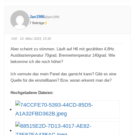
k
k
l
l
i
i
c
c
k
k
Jan1986
@jan1986
e
e
n
n
7 Beiträge
f
f
ü
ü
r
r
D
D
a
a
#16
· 15. März 2023, 13:30
u
u
m
m
e
e
Aber scheint zu stimmen. Läuft auf H6 mit gezählten 4,8Hz.
n
n
n
n
Ausblastemperatur 70grad, Brennertemperatur 140grad. Wie
a
a
c
c
bekomme ich die noch höher?
h
h
u
o
n
b
Ich vermute das mein Panel das garnicht kann? Gibt es eine
t
e
e
n
Quelle für die einstellbaren? Bzw. woran erkennt man die?
n
.
.
Hochgeladene Dateien: