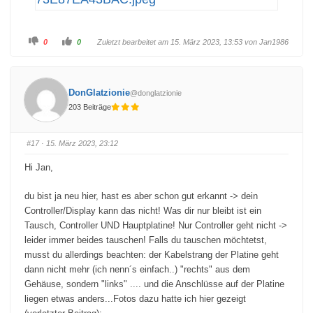
A
A
0
0
Zuletzt bearbeitet am 15. März 2023, 13:53 von
Jan1986
n
n
k
k
l
l
i
i
c
c
k
k
DonGlatzionie
@donglatzionie
e
e
n
n
203 Beiträge
f
f
ü
ü
r
r
D
D
a
a
#17
· 15. März 2023, 23:12
u
u
m
m
e
e
Hi Jan,
n
n
n
n
a
a
c
c
du bist ja neu hier, hast es aber schon gut erkannt -> dein
h
h
u
o
Controller/Display kann das nicht! Was dir nur bleibt ist ein
n
b
Tausch, Controller UND Hauptplatine! Nur Controller geht nicht ->
t
e
e
n
leider immer beides tauschen! Falls du tauschen möchtetst,
n
.
.
musst du allerdings beachten: der Kabelstrang der Platine geht
dann nicht mehr (ich nenn´s einfach..) "rechts" aus dem
Gehäuse, sondern "links" .... und die Anschlüsse auf der Platine
liegen etwas anders...Fotos dazu hatte ich hier gezeigt