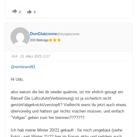
A
A
0
0
n
n
k
k
l
l
i
i
c
c
k
k
DonGlatzionie
@donglatzionie
e
e
n
n
203 Beiträge
f
f
ü
ü
r
r
D
D
a
a
#14
· 15. März 2023, 0:17
u
u
m
m
e
e
@rembrand91
n
n
n
n
a
a
c
c
Hi Udo,
h
h
u
o
n
b
also warum die bei dir wieder qualmte, ist mir ehrlich gesagt ein
t
e
e
n
Rätsel! Die Luftzufuhr(Verbrennung) ist ja sicherlich nicht
n
.
.
gestört/abgeknickt/verstopft? Vielleicht warst du jetzt auch etwas
übervoreilig und hättest gar nichts machen müssen, und einfach
"Vollgas" geben zum frei brennen???????
Ich hab meine Winter 20/21 gekauft - für mich umgebaut (siehe
Foto) - seit Winter 21/22 hier im Forum aktiv und seitdem auch