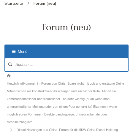
Forum (neu)
Startseite
Forum (neu)
Menü
Forum-
Navigation
Forum-
Breadcrumbs
Herzlich willkommen im Forum von Chris. Spare nicht mit Lob und erstaune Deine
-
Mitmenschen mit konstruktiven Vorschlägen und sachlicher Kritik. Mir ist ein
Du
kameradschaftlicher und freundlicher Ton sehr wichtig (auch wenn man
bist
unterschiedlicher Meinung oder von einem Post genervt ist) Bitte nennt wenn
hier:
möglich euren Vornamen. Direkte Landingpage: chinadrachen.de oder
dieselheizung.info
Diesel Heizungen aus China: Forum für die 5KW China Diesel Heizung