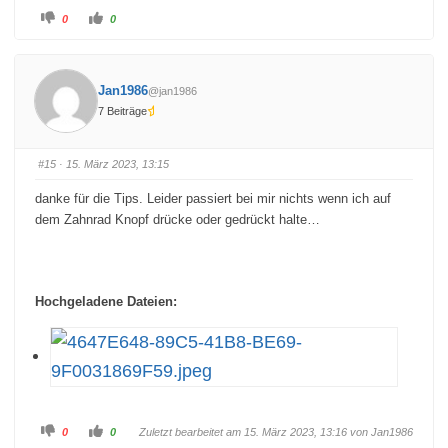
A
A
0
0
n
n
k
k
l
l
i
i
c
c
k
k
Jan1986
@jan1986
e
e
n
n
7 Beiträge
f
f
ü
ü
r
r
D
D
a
a
#15
· 15. März 2023, 13:15
u
u
m
m
e
e
danke für die Tips. Leider passiert bei mir nichts wenn ich auf
n
n
n
n
dem Zahnrad Knopf drücke oder gedrückt halte…
a
a
c
c
h
h
u
o
n
b
t
e
e
n
Hochgeladene Dateien:
n
.
.
A
A
0
0
Zuletzt bearbeitet am 15. März 2023, 13:16 von
Jan1986
n
n