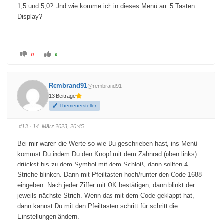
u
o
1,5 und 5,0? Und wie komme ich in dieses Menü am 5 Tasten
n
b
Display?
t
e
e
n
n
.
.
A
A
0
0
n
n
k
k
l
l
i
i
c
c
Rembrand91
@rembrand91
k
k
e
e
13 Beiträge
n
n
f
f
Themenersteller
ü
ü
r
r
D
D
a
a
#13
· 14. März 2023, 20:45
u
u
m
m
e
e
Bei mir waren die Werte so wie Du geschrieben hast, ins Menü
n
n
n
n
kommst Du indem Du den Knopf mit dem Zahnrad (oben links)
a
a
c
c
drückst bis zu dem Symbol mit dem Schloß, dann sollten 4
h
h
u
o
Striche blinken. Dann mit Pfeiltasten hoch/runter den Code 1688
n
b
t
e
eingeben. Nach jeder Ziffer mit OK bestätigen, dann blinkt der
e
n
jeweils nächste Strich. Wenn das mit dem Code geklappt hat,
n
.
.
dann kannst Du mit den Pfeiltasten schritt für schritt die
Einstellungen ändern.