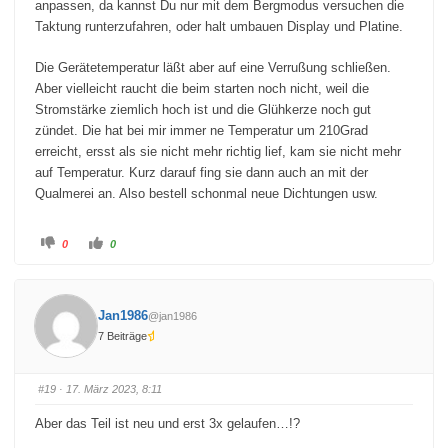
anpassen, da kannst Du nur mit dem Bergmodus versuchen die
Taktung runterzufahren, oder halt umbauen Display und Platine.
Die Gerätetemperatur läßt aber auf eine Verrußung schließen.
Aber vielleicht raucht die beim starten noch nicht, weil die
Stromstärke ziemlich hoch ist und die Glühkerze noch gut
zündet. Die hat bei mir immer ne Temperatur um 210Grad
erreicht, ersst als sie nicht mehr richtig lief, kam sie nicht mehr
auf Temperatur. Kurz darauf fing sie dann auch an mit der
Qualmerei an. Also bestell schonmal neue Dichtungen usw.
A
A
0
0
n
n
k
k
l
l
i
i
c
c
k
k
Jan1986
@jan1986
e
e
n
n
7 Beiträge
f
f
ü
ü
r
r
D
D
a
a
#19
· 17. März 2023, 8:11
u
u
m
m
e
e
Aber das Teil ist neu und erst 3x gelaufen…!?
n
n
n
n