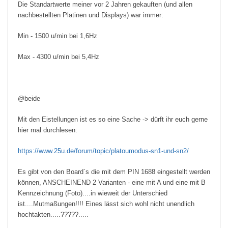
Die Standartwerte meiner vor 2 Jahren gekauften (und allen
nachbestellten Platinen und Displays) war immer:
Min - 1500 u/min bei 1,6Hz
Max - 4300 u/min bei 5,4Hz
@beide
Mit den Eistellungen ist es so eine Sache -> dürft ihr euch gerne
hier mal durchlesen:
https://www.25u.de/forum/topic/platoumodus-sn1-und-sn2/
Es gibt von den Board´s die mit dem PIN 1688 eingestellt werden
können, ANSCHEINEND 2 Varianten - eine mit A und eine mit B
Kennzeichnung (Foto)....in wieweit der Unterschied
ist....Mutmaßungen!!!! Eines lässt sich wohl nicht unendlich
hochtakten.....?????.....