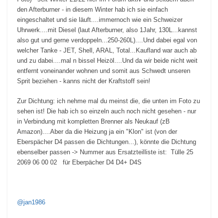
den Afterburner - in diesem Winter hab ich sie einfach
eingeschaltet und sie läuft....immernoch wie ein Schweizer
Uhrwerk....mit Diesel (laut Afterburner, also 1Jahr, 130L...kannst
also gut und gerne verdoppeln...250-260L)....Und dabei egal von
welcher Tanke - JET, Shell, ARAL, Total...Kaufland war auch ab
und zu dabei....mal n bissel Heizöl....Und da wir beide nicht weit
entfernt voneinander wohnen und somit aus Schwedt unseren
Sprit beziehen - kanns nicht der Kraftstoff sein!
Zur Dichtung: ich nehme mal du meinst die, die unten im Foto zu
sehen ist! Die hab ich so einzeln auch noch nicht gesehen - nur
in Verbindung mit kompletten Brenner als Neukauf (zB
Amazon)....Aber da die Heizung ja ein "Klon" ist (von der
Eberspächer D4 passen die Dichtungen...), könnte die Dichtung
ebenselber passen -> Nummer aus Ersatzteilliste ist: Tülle
25
2069 06 00 02 für Eberpächer D4 D4+ D4S
@jan1986