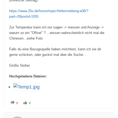
(vorletzter Beitrag):
https://www.25u.de/forum/topic/fehlermeldung-e08/?
part=2#postid-1055
Zur Temperatur kann ich nur sagen -> messen und Anzeige ->
warum so ein "Offset" ? ...wissen wahrscheinlich nicht mal die
Chinesen...siehe Foto
Falls du eine Bezugsquelle haben möchtest, kann ich sie dir
gerne schicken, oder guckst mal über die Suche...
Grüße Stefan
Hochgeladene Dateien:
A
A
0
0
n
n
k
k
l
l
i
i
c
c