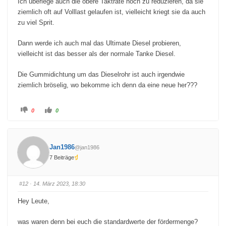
Ich überlege auch die obere Taktrate noch zu reduzieren, da sie
ziemlich oft auf Volllast gelaufen ist, vielleicht kriegt sie da auch
zu viel Sprit.
Dann werde ich auch mal das Ultimate Diesel probieren,
vielleicht ist das besser als der normale Tanke Diesel.
Die Gummidichtung um das Dieselrohr ist auch irgendwie
ziemlich bröselig, wo bekomme ich denn da eine neue her???
A
A
0
0
n
n
k
k
l
l
i
i
c
c
k
k
Jan1986
@jan1986
e
e
n
n
7 Beiträge
f
f
ü
ü
r
r
D
D
a
a
#12
· 14. März 2023, 18:30
u
u
m
m
e
e
Hey Leute,
n
n
n
n
a
a
c
c
was waren denn bei euch die standardwerte der fördermenge?
h
h