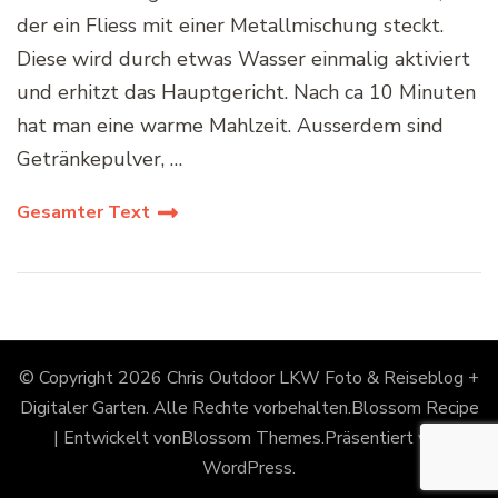
der ein Fliess mit einer Metallmischung steckt.
Diese wird durch etwas Wasser einmalig aktiviert
und erhitzt das Hauptgericht. Nach ca 10 Minuten
hat man eine warme Mahlzeit. Ausserdem sind
Getränkepulver, …
Gesamter Text
© Copyright 2026
Chris Outdoor LKW Foto & Reiseblog +
Digitaler Garten
. Alle Rechte vorbehalten.
Blossom Recipe
| Entwickelt von
Blossom Themes
.Präsentiert von
WordPress
.