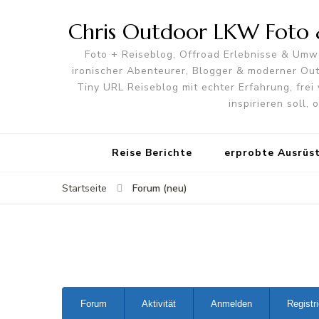
Chris Outdoor LKW Foto &
Foto + Reiseblog, Offroad Erlebnisse & Umwe
ironischer Abenteurer, Blogger & moderner O
Tiny URL Reiseblog mit echter Erfahrung, frei 
inspirieren soll,
Reise Berichte
erprobte Ausrüs
Forum (neu)
Startseite
Forum-
Forum
Aktivität
Anmelden
Registr
Navigation