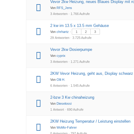
Vevor 2kw Heizung, neues Blaues Display mit 
Von
RFS_Jens
3 Antworten · 1.766 Aufrufe
2 kw im 13.5 x 13.5 mm Gehäuse
Von
chrhartz
·
1
2
3
29 Antworten · 3.725 Aufrufe
Vevor 2kw Dosierpumpe
Von
cyprix
3 Antworten · 1.271 Aufrufe
2KW Vevor Heizung, geht aus, Display schwarz
Von
Olli H.
6 Antworten · 1.545 Aufrufe
2-bzw 3 Kw chinaheizung
Von
Dieselossi
1 Antwort · 690 Aufrufe
2KW Heizung Temperatur / Leistung einstellen
Von
WoMo-Fahrer
0 Antworten · 797 Aufrufe