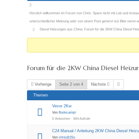
Forum-
Breadcrumbs
Herzlich willkommen im Forum von Chris. Spare nicht mit Lob und erstau
-
unterschiedlicher Meinung oder von einem Post genervt ist) Bitte nennt
Du
Diesel Heizungen aus China: Forum für die 2KW China Diesel Heizu
bist
hier:
Forum für die 2KW China Diesel Heizung 
Vorherige
Seite 2 von 4
Nächste
Themen
Vevor 2Kw
Von
Bodocampt
5 Antworten · 684 Aufrufe
C24 Manual / Anleitung 2KW China Diesel Heizu
Von
chris@25u