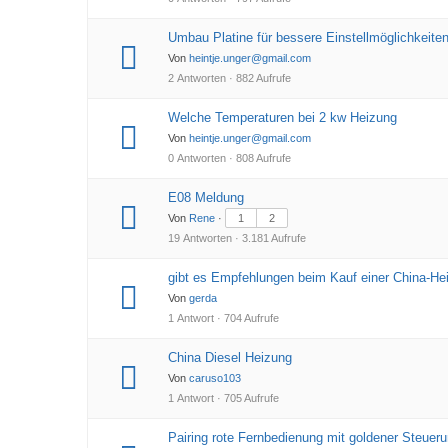
Umbau Platine für bessere Einstellmöglichkeite
Von
heintje.unger@gmail.com
2 Antworten · 882 Aufrufe
Welche Temperaturen bei 2 kw Heizung
Von
heintje.unger@gmail.com
0 Antworten · 808 Aufrufe
E08 Meldung
Von
Rene
·
1
2
19 Antworten · 3.181 Aufrufe
gibt es Empfehlungen beim Kauf einer China-Heiz
Von
gerda
1 Antwort · 704 Aufrufe
China Diesel Heizung
Von
caruso103
1 Antwort · 705 Aufrufe
Pairing rote Fernbedienung mit goldener Steuer