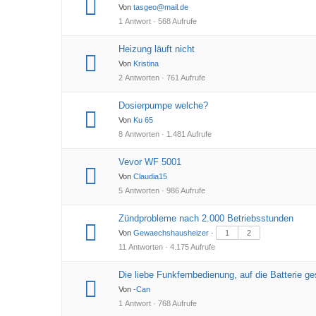
Von
tasgeo@mail.de
1 Antwort · 568 Aufrufe
Heizung läuft nicht
Von
Kristina
2 Antworten · 761 Aufrufe
Dosierpumpe welche?
Von
Ku 65
8 Antworten · 1.481 Aufrufe
Vevor WF 5001
Von
Claudia15
5 Antworten · 986 Aufrufe
Zündprobleme nach 2.000 Betriebsstunden
Von
Gewaechshausheizer
·
1
2
11 Antworten · 4.175 Aufrufe
Die liebe Funkfernbedienung, auf die Batterie ge
Von
-Can
1 Antwort · 768 Aufrufe