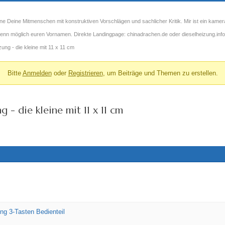
ne Deine Mitmenschen mit konstruktiven Vorschlägen und sachlicher Kritik. Mir ist ein kamer
 wenn möglich euren Vornamen. Direkte Landingpage: chinadrachen.de oder dieselheizung.info
ng - die kleine mit 11 x 11 cm
Bitte
Anmelden
oder
Registrieren
, um Beiträge und Themen zu erstellen.
- die kleine mit 11 x 11 cm
ng 3-Tasten Bedienteil